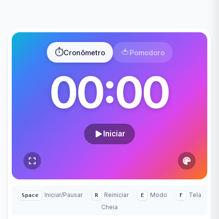
⏱️
🍅
Cronômetro
Pomodoro
00:00
Iniciar
Iniciar/Pausar
·
Reiniciar
·
Modo
·
Tela
Space
R
E
F
Cheia