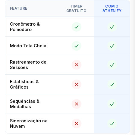
TIMER
COM O
FEATURE
GRATUITO
ATHENIFY
Cronômetro &
Pomodoro
Modo Tela Cheia
Rastreamento de
Sessões
Estatísticas &
Gráficos
Sequências &
Medalhas
Sincronização na
Nuvem