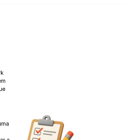
rk
Sem
ue
 uma
ar a