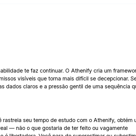
bilidade te faz continuar. O Athenify cria um framewo
ssos visíveis que torna mais difícil se decepcionar. 
s dados claros e a pressão gentil de uma sequência q
 rastreia seu tempo de estudo com o Athenify, obtém
eal — não o que gostaria de ter feito ou vagamente
de é libertadora. Você para de superestimar ou subestim