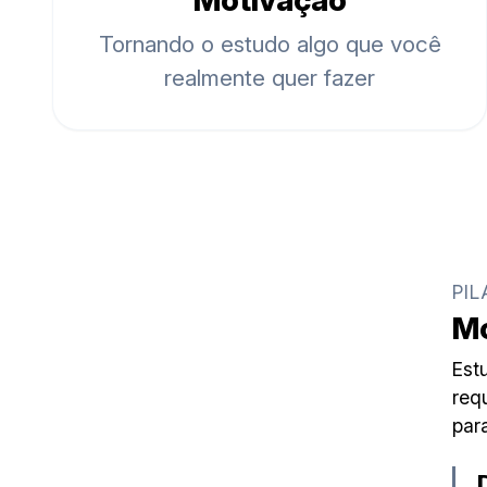
Motivação
Tornando o estudo algo que você
realmente quer fazer
PIL
Mo
Estu
req
par