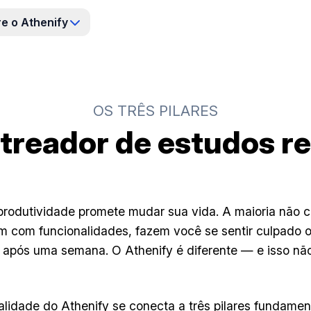
e o Athenify
OS TRÊS PILARES
streador de estudos r
rodutividade promete mudar sua vida. A maioria não c
m com funcionalidades, fazem você se sentir culpado 
após uma semana. O Athenify é diferente — e isso não
lidade do Athenify se conecta a três pilares fundament