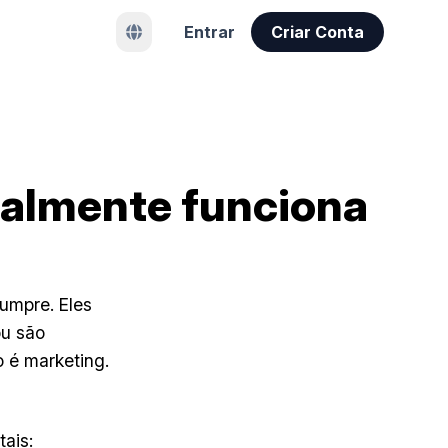
Entrar
Criar Conta
ealmente funciona
umpre. Eles
ou são
 é marketing.
ais: