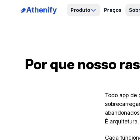
Athenify
Produto
Preços
Sobr
Por que nosso ra
Todo app de p
sobrecarrega
abandonados 
É arquitetura.
Cada funciona