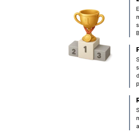
E
m
s
B
S
s
d
p
S
m
a