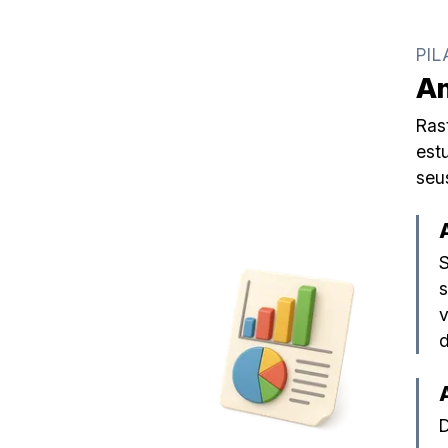
PIL
An
Ras
est
seu
S
s
v
d
D