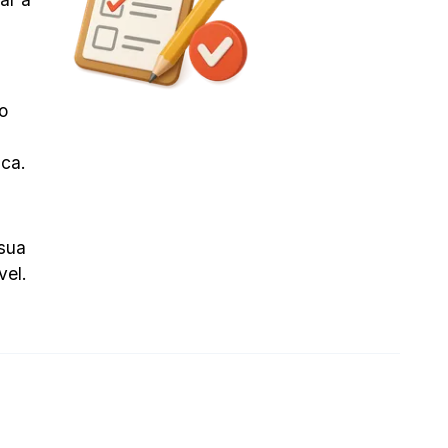
o
ca.
sua
vel.