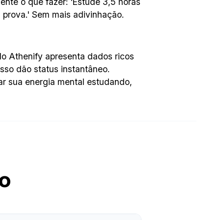
ente o que fazer: 'Estude 3,5 horas
da prova.' Sem mais adivinhação.
do Athenify apresenta dados ricos
esso dão status instantâneo.
ar sua energia mental estudando,
vo