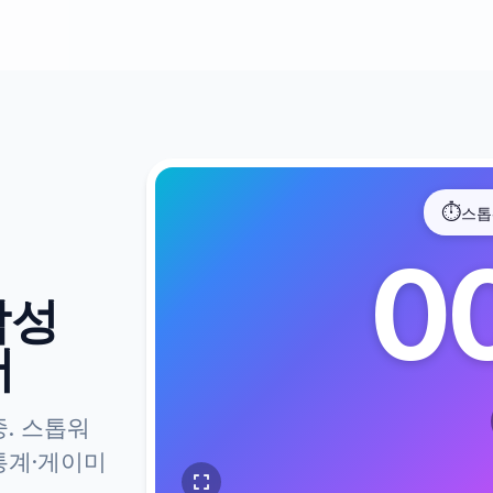
⏱️
스톱
0
감성
머
. 스톱워
·통계·게이미