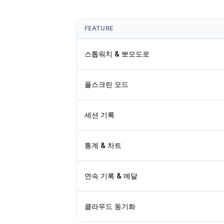
FEATURE
스톱워치 & 뽀모도로
풀스크린 모드
세션 기록
통계 & 차트
연속 기록 & 메달
클라우드 동기화