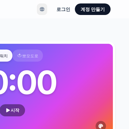
로그인
계정 만들기
🍅
워치
뽀모도로
0:00
시작